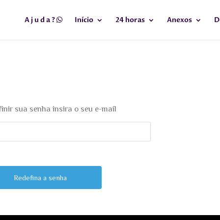
A j u d a ?
Início
24 horas
Anexos
D
inir sua senha insira o seu e-mail